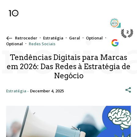
TOP 5%
PME DE
2
novid
Retroceder
Estratégia
Geral
Optional
WE’RE A
Optional
Redes Sociais
GOOGLE
Tendências Digitais para Marcas
em 2026: Das Redes à Estratégia de
Negócio
Estratégia -
December 4, 2025