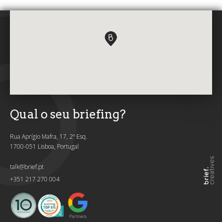
Qual o seu briefing?
Rua Aprígio Mafra, 17, 2º Esq.
1700-051 Lisboa, Portugal
talk@brief.pt
+351 217 270 004