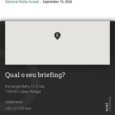
-
Optional
Redes Sociais
September 15, 2020
Qual o seu briefing?
Rua Aprígio Mafra, 17, 2º Esq.
1700-051 Lisboa, Portugal
talk@brief.pt
+351 217 270 004