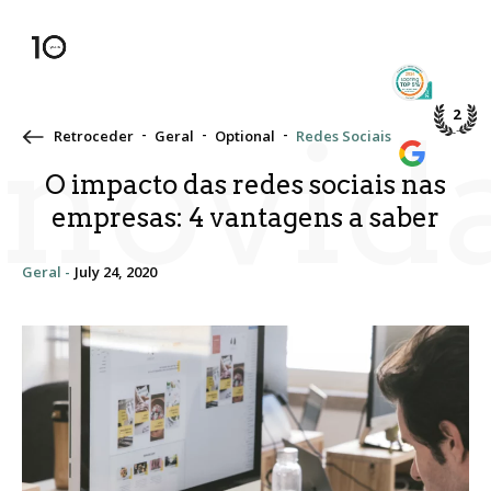
TOP 5%
PME DE
2
novid
Retroceder
Geral
Optional
Redes Sociais
WE’RE A
GOOGLE
O impacto das redes sociais nas
empresas: 4 vantagens a saber
Geral -
July 24, 2020