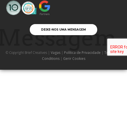
Messagem
DEIXE-NOS UMA MENSAGEM
© Copyright Brief Creatives |
Vagas
|
Política de Privacidade
|
Terms and
Conditions
|
Gerir Cookies