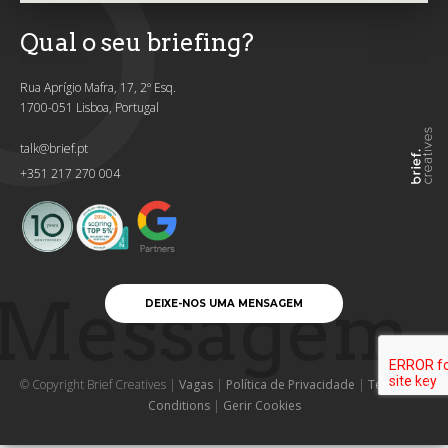
Qual o seu briefing?
Rua Aprígio Mafra, 17, 2º Esq.
1700-051 Lisboa, Portugal
talk@brief.pt
+351 217 270 004
Messagem
DEIXE-NOS UMA MENSAGEM
© Copyright Brief Creatives |
Vagas
|
Política de Privacidade
|
Terms and
Conditions
|
Gerir Cookies