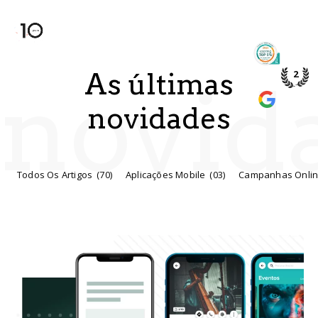
TOP 5%
PME DE
As últimas
2
novid
WE’RE A
GOOGLE
novidades
Todos Os Artigos
(70)
Aplicações Mobile
(03)
Campanhas Onli