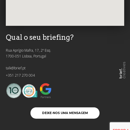
Qual o seu briefing?
Rua Aprígio Mafra, 17, 2º Esq.
1700-051 Lisboa, Portugal
talk@brief.pt
+351 217 270 004
DEIXE-NOS UMA MENSAGEM