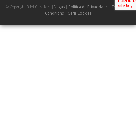
© Copyright Brief Creatives |
Vagas
|
Política de Privacidade
|
Terms and
Conditions
|
Gerir Cookies