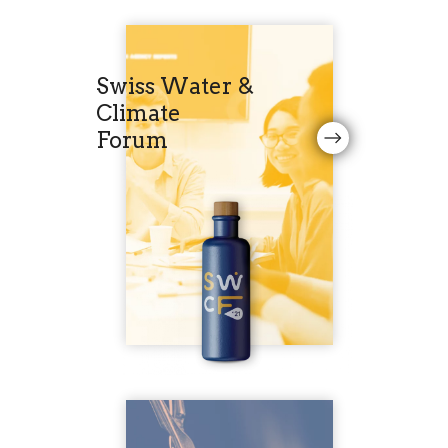
Swiss Water &
Climate
Forum